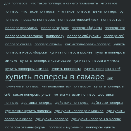
для попперса
что такое попперс и как его применять
что такое
попперс
что такое попперсы
что такое поперсы
цена попперс
ру
попперс
продажа попперсов
попперсы новосибирск
попперс rush
попперс ярославль
попперс эффект
попперс эффекты
попперс это
попперс что это такое
попперс су
попперс спб купить
попперс спб
попперс состав
попперс отзывы
как использовать попперс
купить
попперс в новосибирске
купить попперс в москве
купить попперс в
минске
купить попперс в краснодаре
купить попперсы в минске
купить попперсы в киеве
купить попперсы
купить поперсы в спб
купить поперсы в самаре
как
применять попперс
как пользоваться попперсом
купить попперс в
спб
какие поперсы лучше
интим магазин попперс
доставка
попперс
доставка поперсы
действие попперса
действие поперса
где можно купить поперсы
где купить попперс в москве
где купить
попперс в киеве
где купить попперс
где купить поперсы в москве
поперсы отзывы форум
попперсы мурманск
попперсы купить