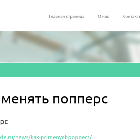
Главная страница
О нас
Контакт
рименять попперс
рс
ode.ru/news/kak-primenyat-poppers/