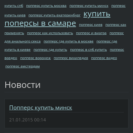
купить спб
попперс купить москва
попперс купить минск
попперс
купить
купить киев
попперс купить екатеринбург
поперсы в самаре
попперс киев
попперс как
применять
попперс как использовать
попперс и виагра
попперс
для анального секса
попперс где купить в москве
попперс где
купить в киеве
попперс где купить
попперс в спб купить
попперс
вреден
попперс воронеж
попперс википедия
попперс видео
попперс амстердам
Новости
Попперс купить минск
21.01.2015 00:14