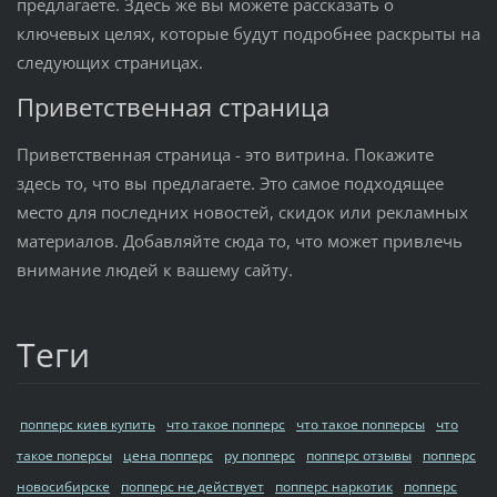
предлагаете. Здесь же вы можете рассказать о
ключевых целях, которые будут подробнее раскрыты на
следующих страницах.
Приветственная страница
Приветственная страница - это витрина. Покажите
здесь то, что вы предлагаете. Это самое подходящее
место для последних новостей, скидок или рекламных
материалов. Добавляйте сюда то, что может привлечь
внимание людей к вашему сайту.
Теги
попперс киев купить
что такое попперс
что такое попперсы
что
такое поперсы
цена попперс
ру попперс
попперс отзывы
попперс
новосибирске
попперс не действует
попперс наркотик
попперс