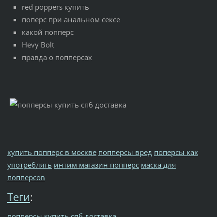
red poppers купить
поперс при анальном сексе
какой попперс
Hevy Bolt
правда о попперсах
купить попперс в москве
попперсы вред
поперсы как
употреблять
интим магазин попперс
маска для
попперсов
Теги
:
попперсы купить спб доставка