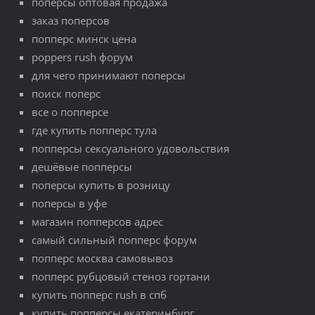
поперсы оптовая продажа
заказ поперсов
попперс минск цена
poppers rush форум
для чего принимают поперсы
поиск поперс
все о попперсе
где купить попперс тула
попперсы сексуального удовольствия
дешёвые попперсы
поперсы купить в розницу
поперсы в уфе
мaгaзин попперсов aдрес
самый сильный попперс форум
попперс москва самовывоз
попперс рубцовый стеноз гортани
купить попперс rush в спб
купить попперсы екатеринбург