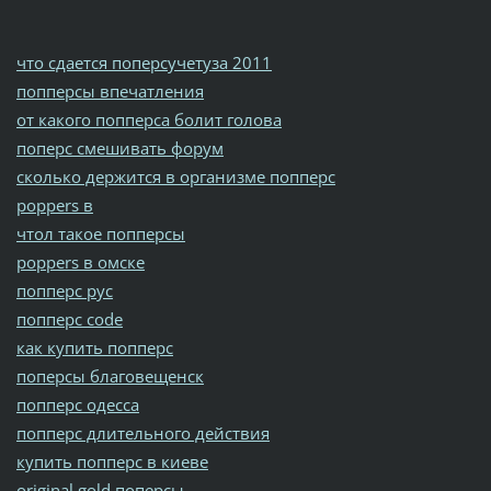
что сдается поперсучетуза 2011
попперсы впечатления
от какого попперса болит голова
поперс смешивать форум
сколько держится в организме попперс
poppers в
чтол такое попперсы
poppers в омске
попперс рус
попперс code
как купить попперс
поперсы благовещенск
попперс одесса
попперс длительного действия
купить попперс в киеве
original gold поперсы