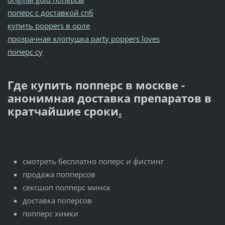
поперс с доставкой спб
купить poppers в орле
прозрачная хлопушка party poppers loves
поперс су
Где купить попперс в москве -
анонимная доставка препаратов в
кратчайшие сроки
.
смотреть бесплатно поперс и фистинг
продажа попперсов
сексшоп попперс минск
доставка поперсов
попперс химки