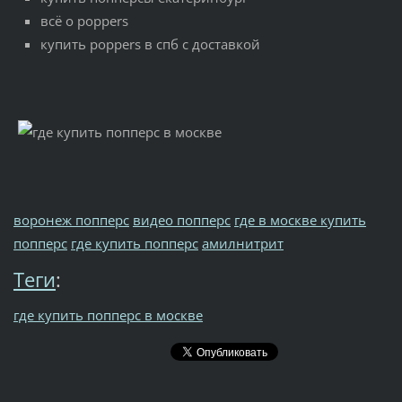
всё о poppers
купить poppers в спб с доставкой
воронеж попперс
видео попперс
где в москве купить
попперс
где купить попперс
амилнитрит
Теги
:
где купить попперс в москве