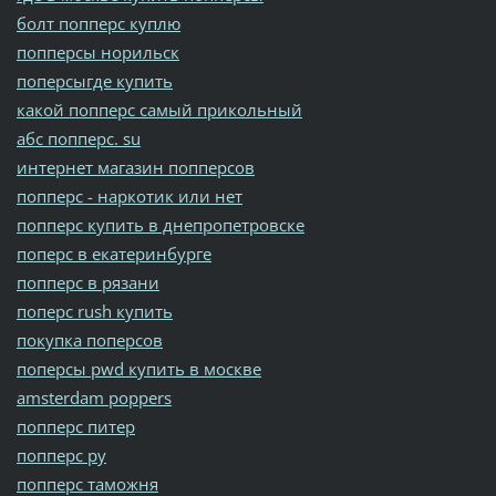
болт попперс куплю
попперсы норильск
поперсыгде купить
какой попперс самый прикольный
абс попперс. su
интернет магазин попперсов
попперс - наркотик или нет
попперс купить в днепропетровске
поперс в екатеринбурге
попперс в рязани
поперс rush купить
покупка поперсов
поперсы pwd купить в москве
amsterdam poppers
попперс питер
попперс ру
попперс таможня