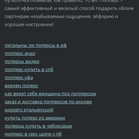
бутылочка объемом, как правило, 10 мл. Попперс –
самый эффективный и веселый способ подарить обоим
партнерам незабываемые ощущения, эйфорию и
хорошее настроение!
лигальны ли поперсы в рф
попперс анал
поперсы видео
попперс купить в спб
попперс уфа
вреден поперс
как ведет себя женщина под попперсом
заказ и доставка попперсов по москве
poppers итальянский
купить поперс из америки
поперсы купить в чебоксарах
попперс в секс шопе с-пб